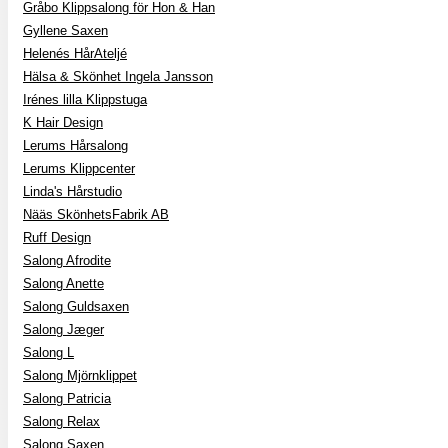
Gråbo Klippsalong för Hon & Han
Gyllene Saxen
Helenés HårAteljé
Hälsa & Skönhet Ingela Jansson
Irénes lilla Klippstuga
K Hair Design
Lerums Hårsalong
Lerums Klippcenter
Linda's Hårstudio
Nääs SkönhetsFabrik AB
Ruff Design
Salong Afrodite
Salong Anette
Salong Guldsaxen
Salong Jæger
Salong L
Salong Mjörnklippet
Salong Patricia
Salong Relax
Salong Saxen