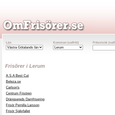
Län
Kommun (valfritt)
Fritextsök (valfr
Frisörer i Lerum
A.S.A Best Cut
Beleza.se
Carlson's
Centrum Frisören
Drängsereds Damfrisering
Frisör Pernilla Larsson
Frisör Självfallet