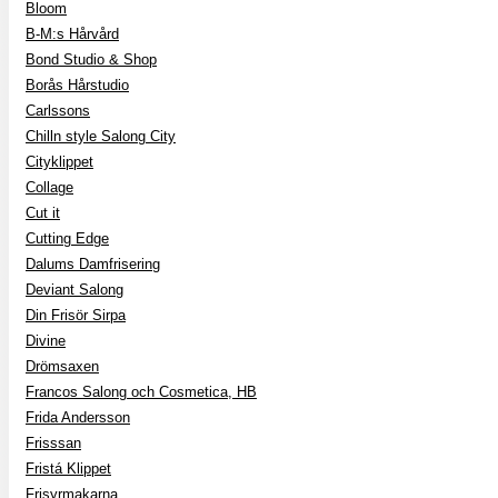
Bloom
B-M:s Hårvård
Bond Studio & Shop
Borås Hårstudio
Carlssons
Chilln style Salong City
Cityklippet
Collage
Cut it
Cutting Edge
Dalums Damfrisering
Deviant Salong
Din Frisör Sirpa
Divine
Drömsaxen
Francos Salong och Cosmetica, HB
Frida Andersson
Frisssan
Fristá Klippet
Frisyrmakarna