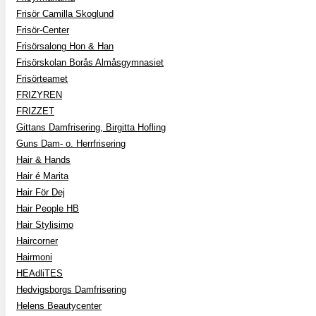
Frisör Camilla Skoglund
Frisör-Center
Frisörsalong Hon & Han
Frisörskolan Borås Almåsgymnasiet
Frisörteamet
FRIZYREN
FRIZZET
Gittans Damfrisering, Birgitta Hofling
Guns Dam- o. Herrfrisering
Hair & Hands
Hair é Marita
Hair För Dej
Hair People HB
Hair Stylisimo
Haircorner
Hairmoni
HEAdliTES
Hedvigsborgs Damfrisering
Helens Beautycenter