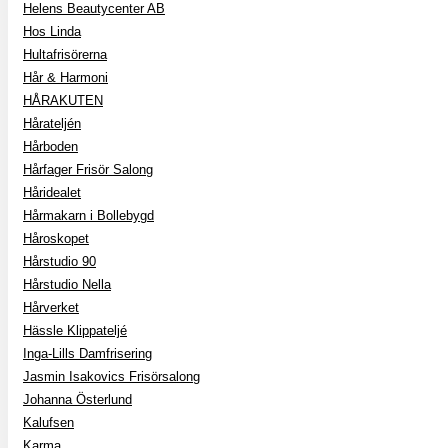
Helens Beautycenter AB
Hos Linda
Hultafrisörerna
Hår & Harmoni
HÅRAKUTEN
Hårateljén
Hårboden
Hårfager Frisör Salong
Håridealet
Hårmakarn i Bollebygd
Håroskopet
Hårstudio 90
Hårstudio Nella
Hårverket
Hässle Klippateljé
Inga-Lills Damfrisering
Jasmin Isakovics Frisörsalong
Johanna Österlund
Kalufsen
Karma