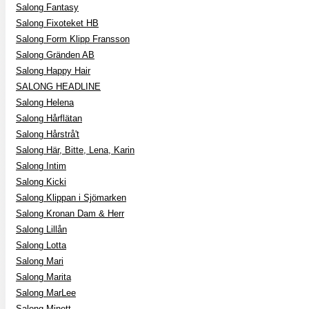
Salong Fantasy
Salong Fixoteket HB
Salong Form Klipp Fransson
Salong Gränden AB
Salong Happy Hair
SALONG HEADLINE
Salong Helena
Salong Hårflätan
Salong Hårstrå't
Salong Här, Bitte, Lena, Karin
Salong Intim
Salong Kicki
Salong Klippan i Sjömarken
Salong Kronan Dam & Herr
Salong Lillån
Salong Lotta
Salong Mari
Salong Marita
Salong MarLee
Salong Minett