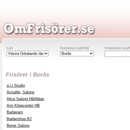
Län
Kommun (valfritt)
Fritextsök (valfr
Frisörer i Borås
a.l.t Studio
Actuélle, Salong
Alice Salong Hårflätan
Ami Klippcenter HB
Barberarn
Barbershop B2
Bergs Salong