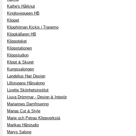
Kathe's Hårknut
Kinglovequeen HB
Klippet
Klipphörnan Kickis i Tranemo
Klippkällaren HB
Klippoteket
Klippstationen
Klippstudion
Klippt & Skuret
Kungssalongen
Landelius Hair Design
Lillstugans Hårsalong
Lizette Skönhetsinstitut
Ljuva Drömmar - Design & Interiör
Mariannes Damfrisering
Marias Cut & Style
Marie och Petras Klippverkstá
Marikas Hårstudio
Marys Salong