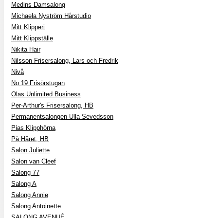
Medins Damsalong
Michaela Nyström Hårstudio
Mitt Klipperi
Mitt Klippställe
Nikita Hair
Nilsson Frisersalong, Lars och Fredrik
Nivå
No 19 Frisörstugan
Olas Unlimited Business
Per-Arthur's Frisersalong, HB
Permanentsalongen Ulla Sevedsson
Pias Klipphörna
På Håret, HB
Salon Juliette
Salon van Cleef
Salong 77
Salong A
Salong Annie
Salong Antoinette
SALONG AVENUÉ