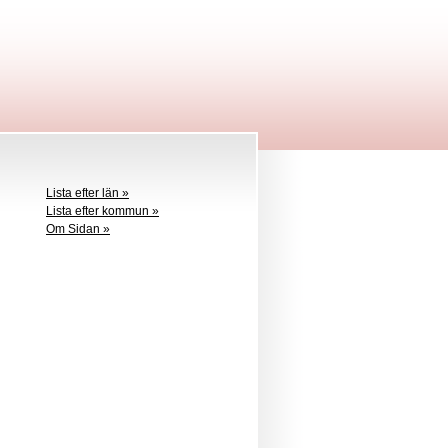
Lista efter län »
Lista efter kommun »
Om Sidan »