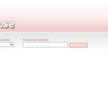
lfritt)
Fritextsök (valfritt)