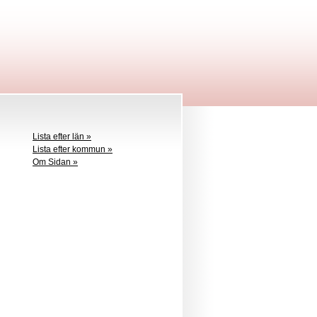
Lista efter län »
Lista efter kommun »
Om Sidan »