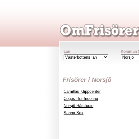
Län
Kommun (va
Frisörer i Norsjö
Camillas Klippcenter
Ceges Herrfrisering
Norsjö Hårstudio
Sanna Sax