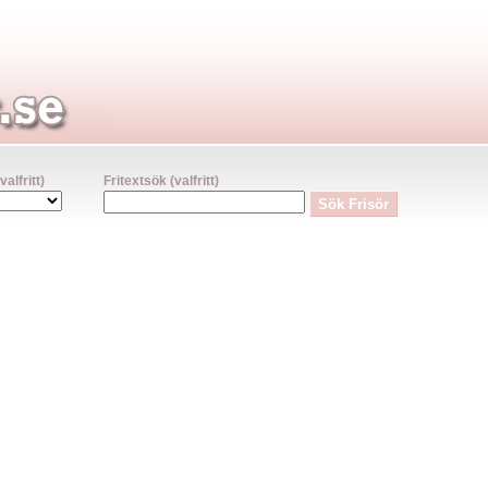
lfritt)
Fritextsök (valfritt)