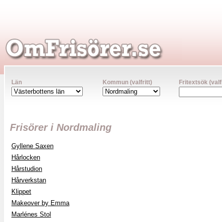
Län
Kommun (valfritt)
Fritextsök (valfr
Frisörer i Nordmaling
Gyllene Saxen
Hårlocken
Hårstudion
Hårverkstan
Klippet
Makeover by Emma
Marlénes Stol