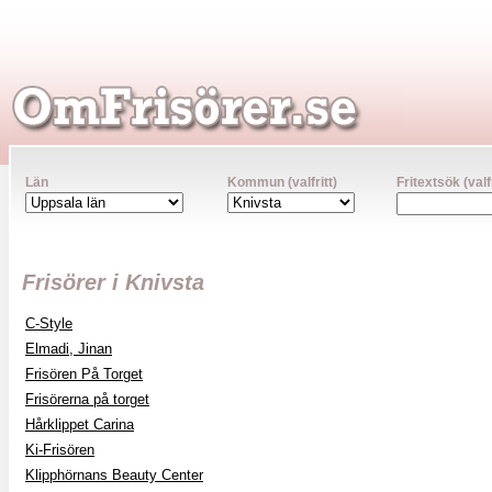
Län
Kommun (valfritt)
Fritextsök (valfr
Frisörer i Knivsta
C-Style
Elmadi, Jinan
Frisören På Torget
Frisörerna på torget
Hårklippet Carina
Ki-Frisören
Klipphörnans Beauty Center