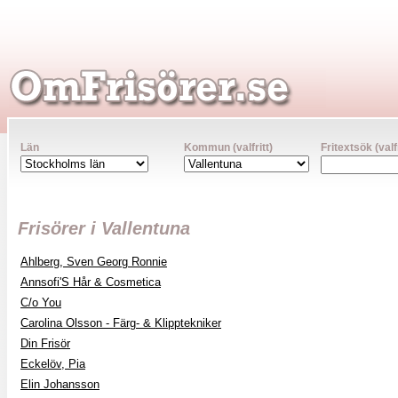
Län
Kommun (valfritt)
Fritextsök (valfr
Frisörer i Vallentuna
Ahlberg, Sven Georg Ronnie
Annsofi'S Hår & Cosmetica
C/o You
Carolina Olsson - Färg- & Klipptekniker
Din Frisör
Eckelöv, Pia
Elin Johansson