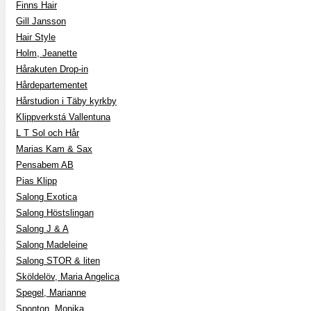
Finns Hair
Gill Jansson
Hair Style
Holm, Jeanette
Hårakuten Drop-in
Hårdepartementet
Hårstudion i Täby kyrkby
Klippverkstá Vallentuna
L T Sol och Hår
Marias Kam & Sax
Pensabem AB
Pias Klipp
Salong Exotica
Salong Höstslingan
Salong J & A
Salong Madeleine
Salong STOR & liten
Sköldelöv, Maria Angelica
Spegel, Marianne
Sponton, Monika