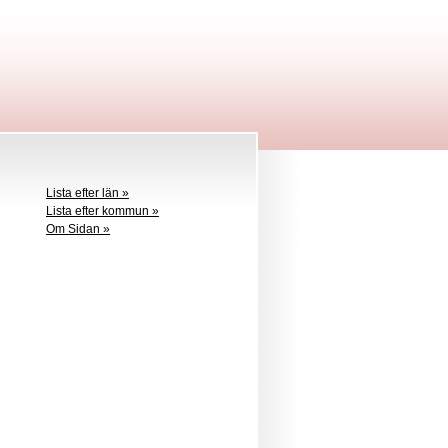
Lista efter län »
Lista efter kommun »
Om Sidan »