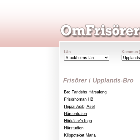
Län
Kommun (va
Frisörer i Upplands-Bro
Bro Faridehs Hårsalong
Frisörhörnan HB
Hejazi Adib, Asef
Hårcentralen
Hårkällar'n Inga
Hårstudion
Klippoteket Maria