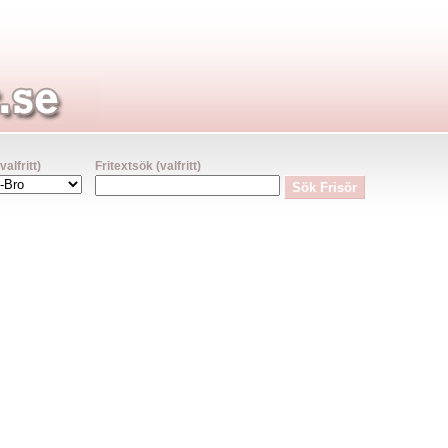
lfritt)
Fritextsök (valfritt)