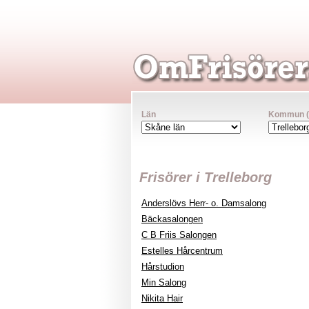
Län
Kommun (va
Frisörer i Trelleborg
Anderslövs Herr- o. Damsalong
Bäckasalongen
C B Friis Salongen
Estelles Hårcentrum
Hårstudion
Min Salong
Nikita Hair