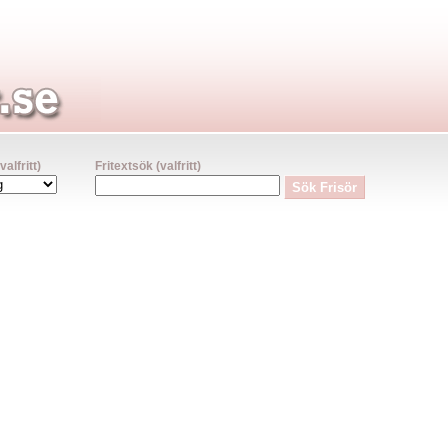
lfritt)
Fritextsök (valfritt)