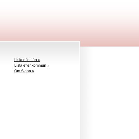
Lista efter län »
Lista efter kommun »
Om Sidan »