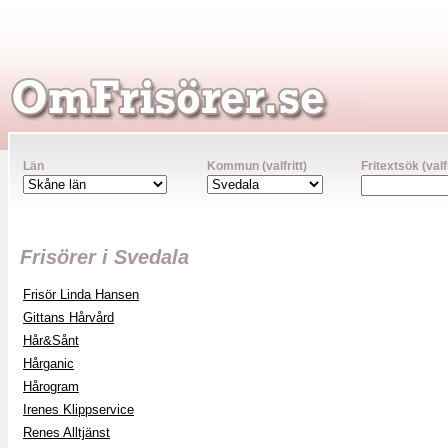
Län
Kommun (valfritt)
Fritextsök (valfr
Frisörer i Svedala
Frisör Linda Hansen
Gittans Hårvård
Hår&Sånt
Hårganic
Hårogram
Irenes Klippservice
Renes Alltjänst