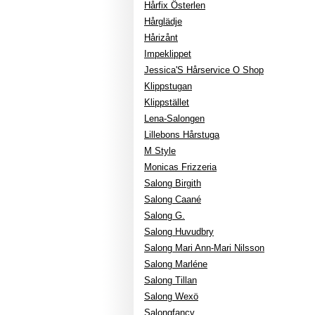
Hårfix Österlen
Hårglädje
Hårizånt
Impeklippet
Jessica'S Hårservice O Shop
Klippstugan
Klippstället
Lena-Salongen
Lillebons Hårstuga
M Style
Monicas Frizzeria
Salong Birgith
Salong Caané
Salong G.
Salong Huvudbry
Salong Mari Ann-Mari Nilsson
Salong Marléne
Salong Tillan
Salong Wexö
Salongfancy