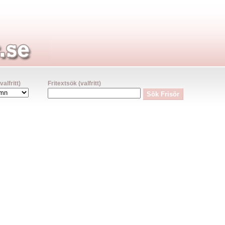
lfritt)
Fritextsök (valfritt)