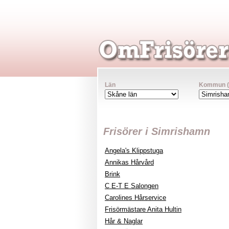
Län
Kommun (va
Frisörer i Simrishamn
Angela's Klippstuga
Annikas Hårvård
Brink
C E-T E Salongen
Carolines Hårservice
Frisörmästare Anita Hultin
Hår & Naglar