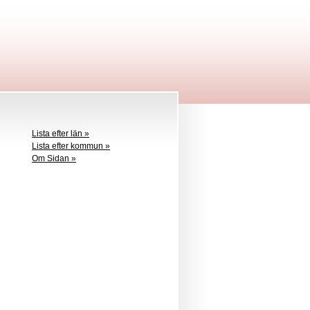
Lista efter län »
Lista efter kommun »
Om Sidan »