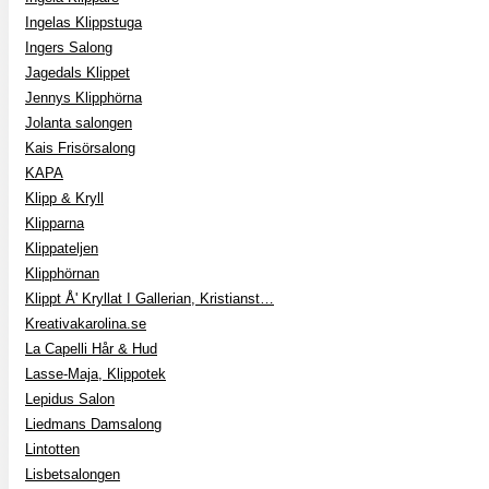
Ingelas Klippstuga
Ingers Salong
Jagedals Klippet
Jennys Klipphörna
Jolanta salongen
Kais Frisörsalong
KAPA
Klipp & Kryll
Klipparna
Klippateljen
Klipphörnan
Klippt Å' Kryllat I Gallerian, Kristianst…
Kreativakarolina.se
La Capelli Hår & Hud
Lasse-Maja, Klippotek
Lepidus Salon
Liedmans Damsalong
Lintotten
Lisbetsalongen