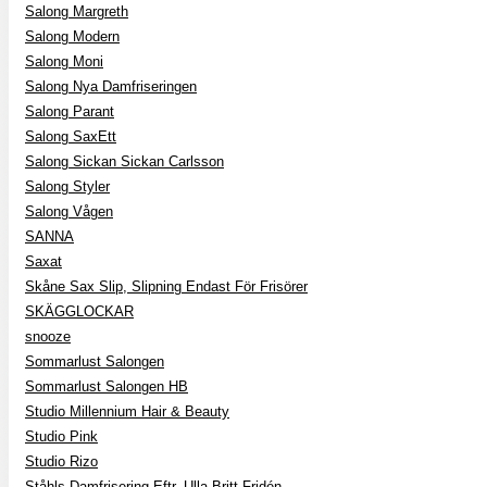
Salong Margreth
Salong Modern
Salong Moni
Salong Nya Damfriseringen
Salong Parant
Salong SaxEtt
Salong Sickan Sickan Carlsson
Salong Styler
Salong Vågen
SANNA
Saxat
Skåne Sax Slip, Slipning Endast För Frisörer
SKÄGGLOCKAR
snooze
Sommarlust Salongen
Sommarlust Salongen HB
Studio Millennium Hair & Beauty
Studio Pink
Studio Rizo
Ståhls Damfrisering Eftr. Ulla-Britt Fridén