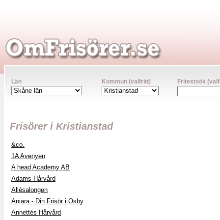
Län
Kommun (valfritt)
Fritextsök (valfr
Frisörer i Kristianstad
&co.
1A Avenyen
A head Academy AB
Adams Hårvård
Allésalongen
Aniara - Din Frisör i Osby
Annettés Hårvård