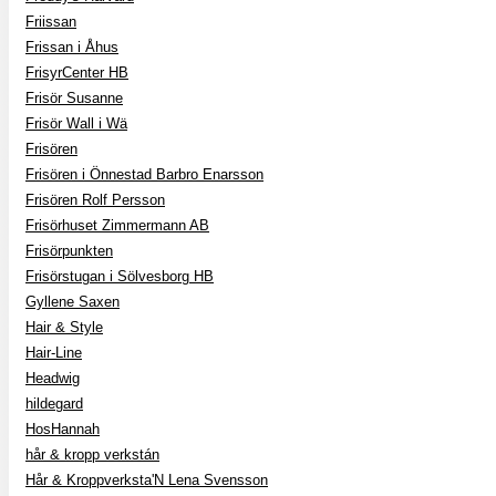
Friissan
Frissan i Åhus
FrisyrCenter HB
Frisör Susanne
Frisör Wall i Wä
Frisören
Frisören i Önnestad Barbro Enarsson
Frisören Rolf Persson
Frisörhuset Zimmermann AB
Frisörpunkten
Frisörstugan i Sölvesborg HB
Gyllene Saxen
Hair & Style
Hair-Line
Headwig
hildegard
HosHannah
hår & kropp verkstán
Hår & Kroppverksta'N Lena Svensson