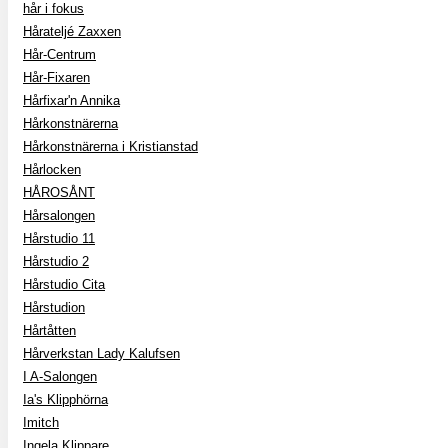
hår i fokus
Hårateljé Zaxxen
Hår-Centrum
Hår-Fixaren
Hårfixar'n Annika
Hårkonstnärerna
Hårkonstnärerna i Kristianstad
Hårlocken
HÅROSÅNT
Hårsalongen
Hårstudio 11
Hårstudio 2
Hårstudio Cita
Hårstudion
Hårtåtten
Hårverkstan Lady Kalufsen
I A-Salongen
Ia's Klipphörna
Imitch
Ingela Klippare