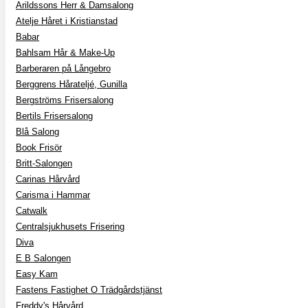
Arildssons Herr & Damsalong
Atelje Håret i Kristianstad
Babar
Bahlsam Hår & Make-Up
Barberaren på Långebro
Berggrens Hårateljé, Gunilla
Bergströms Frisersalong
Bertils Frisersalong
Blå Salong
Book Frisör
Britt-Salongen
Carinas Hårvård
Carisma i Hammar
Catwalk
Centralsjukhusets Frisering
Diva
E B Salongen
Easy Kam
Fastens Fastighet O Trädgårdstjänst
Freddy's Hårvård