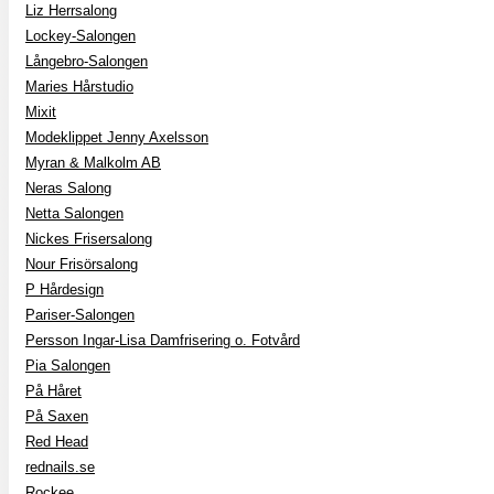
Liz Herrsalong
Lockey-Salongen
Långebro-Salongen
Maries Hårstudio
Mixit
Modeklippet Jenny Axelsson
Myran & Malkolm AB
Neras Salong
Netta Salongen
Nickes Frisersalong
Nour Frisörsalong
P Hårdesign
Pariser-Salongen
Persson Ingar-Lisa Damfrisering o. Fotvård
Pia Salongen
På Håret
På Saxen
Red Head
rednails.se
Rockee