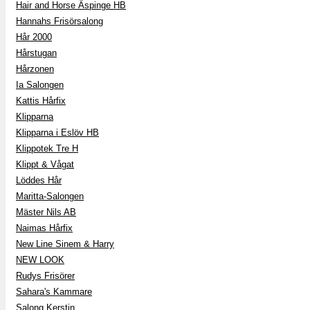
Hair and Horse Äspinge HB
Hannahs Frisörsalong
Hår 2000
Hårstugan
Hårzonen
Ia Salongen
Kattis Hårfix
Klipparna
Klipparna i Eslöv HB
Klippotek Tre H
Klippt & Vågat
Löddes Hår
Maritta-Salongen
Mäster Nils AB
Naimas Hårfix
New Line Sinem & Harry
NEW LOOK
Rudys Frisörer
Sahara's Kammare
Salong Kerstin