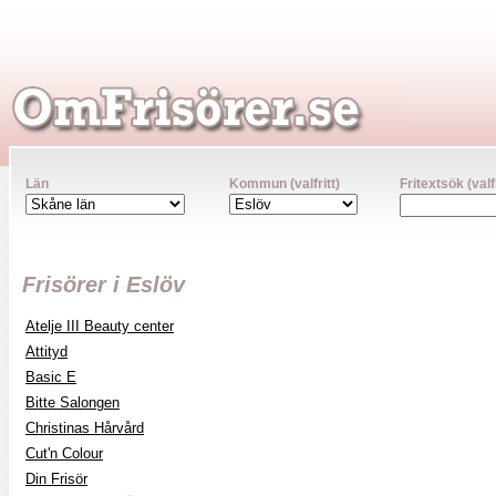
Län
Kommun (valfritt)
Fritextsök (valfr
Frisörer i Eslöv
Atelje III Beauty center
Attityd
Basic E
Bitte Salongen
Christinas Hårvård
Cut'n Colour
Din Frisör