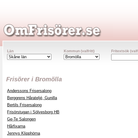
Län
Kommun (valfritt)
Fritextsök (valfr
Frisörer i Bromölla
Anderssons Frisersalong
Berggrens Hårateljé, Gunilla
Bertils Frisersalong
Frisörstugan i Sölvesborg HB
Ge-Te Salongen
Hårfixarna
Jennys Klipphörna