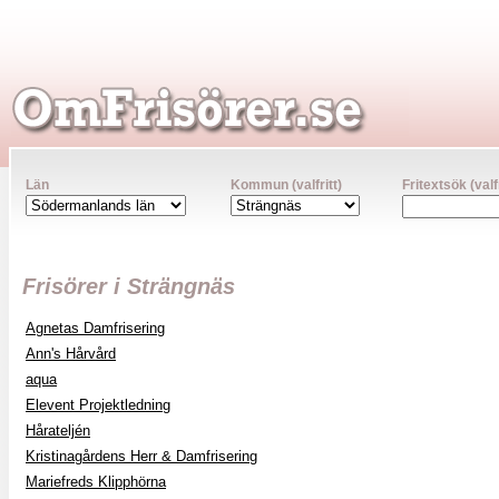
Län
Kommun (valfritt)
Fritextsök (valfr
Frisörer i Strängnäs
Agnetas Damfrisering
Ann's Hårvård
aqua
Elevent Projektledning
Hårateljén
Kristinagårdens Herr & Damfrisering
Mariefreds Klipphörna