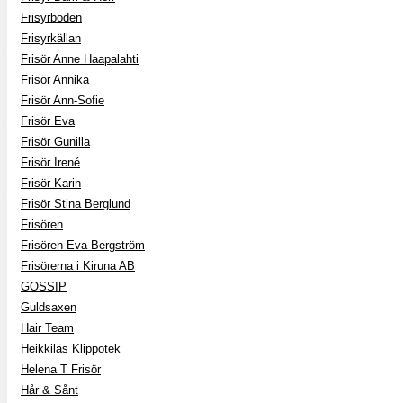
Frisyrboden
Frisyrkällan
Frisör Anne Haapalahti
Frisör Annika
Frisör Ann-Sofie
Frisör Eva
Frisör Gunilla
Frisör Irené
Frisör Karin
Frisör Stina Berglund
Frisören
Frisören Eva Bergström
Frisörerna i Kiruna AB
GOSSIP
Guldsaxen
Hair Team
Heikkiläs Klippotek
Helena T Frisör
Hår & Sånt