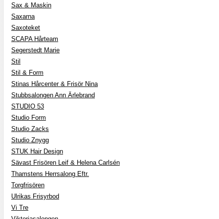
Sax & Maskin
Saxarna
Saxoteket
SCAPA Hårteam
Segerstedt Marie
Stil
Stil & Form
Stinas Hårcenter & Frisör Nina
Stubbsalongen Ann Ärlebrand
STUDIO 53
Studio Form
Studio Zacks
Studio Znygg
STUK Hair Design
Sävast Frisören Leif & Helena Carlsén
Thamstens Herrsalong Eftr.
Torgfrisören
Ulrikas Frisyrbod
Vi Tre
Viktoriasalongen