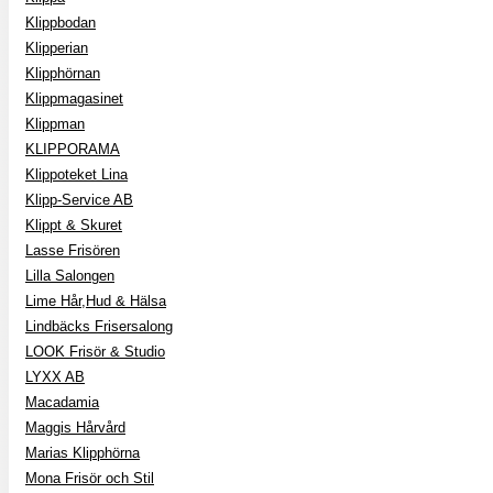
Klippbodan
Klipperian
Klipphörnan
Klippmagasinet
Klippman
KLIPPORAMA
Klippoteket Lina
Klipp-Service AB
Klippt & Skuret
Lasse Frisören
Lilla Salongen
Lime Hår,Hud & Hälsa
Lindbäcks Frisersalong
LOOK Frisör & Studio
LYXX AB
Macadamia
Maggis Hårvård
Marias Klipphörna
Mona Frisör och Stil