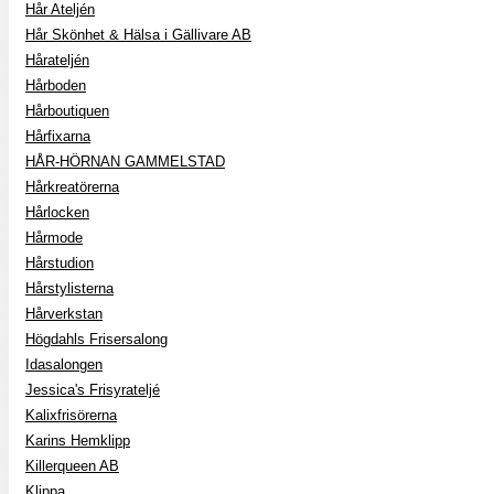
Hår Ateljén
Hår Skönhet & Hälsa i Gällivare AB
Hårateljén
Hårboden
Hårboutiquen
Hårfixarna
HÅR-HÖRNAN GAMMELSTAD
Hårkreatörerna
Hårlocken
Hårmode
Hårstudion
Hårstylisterna
Hårverkstan
Högdahls Frisersalong
Idasalongen
Jessica's Frisyrateljé
Kalixfrisörerna
Karins Hemklipp
Killerqueen AB
Klippa