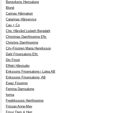
Bergvikens Herrsalong
Blond
Carinas Hårmakeri
Catarinas Hårservice
Cau + Co
Chic Hårvård Lisbeth Bergdahl
Christinas Damfrisering Eftr.
Christins Damfrisering
City-Frisören Maria Henriksson
Dahl Frisersalong Eftr.
Din Frisör
Effekt Hårstudio
Erikssons Frisersalong i Lulea AB
Erikssons Frisersalong, AB
Ewaz Frisering
Femina Damsalong
forma
Fredrikssons Herrfrisering
Frissan Anne-May
Frisyr Dam & Herr