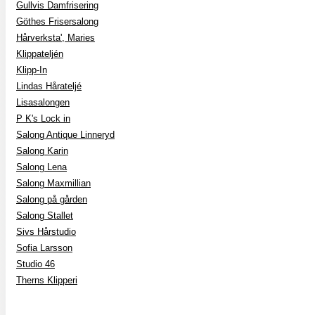
Gullvis Damfrisering
Göthes Frisersalong
Hårverksta', Maries
Klippateljén
Klipp-In
Lindas Hårateljé
Lisasalongen
P K's Lock in
Salong Antique Linneryd
Salong Karin
Salong Lena
Salong Maxmillian
Salong på gården
Salong Stallet
Sivs Hårstudio
Sofia Larsson
Studio 46
Therns Klipperi