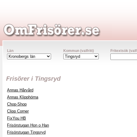
Län
Kommun (valfritt)
Fritextsök (valfr
Frisörer i Tingsryd
Annas Hårvård
Annas Klipphörna
Chop-Shop
Clipp Corner
FixYou HB
Frisörstugan Hon o Han
Frisörstugan Tingsryd