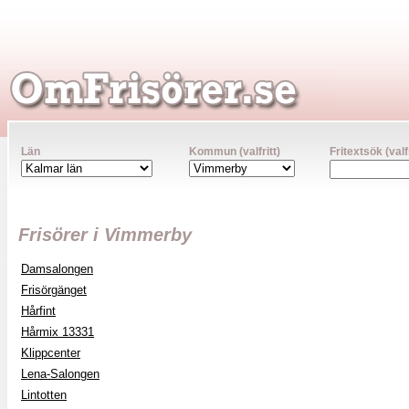
Län
Kommun (valfritt)
Fritextsök (valfr
Frisörer i Vimmerby
Damsalongen
Frisörgänget
Hårfint
Hårmix 13331
Klippcenter
Lena-Salongen
Lintotten