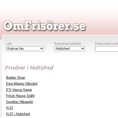
Län
Kommun (valfritt)
Fritextsök (valfr
Frisörer i Hultsfred
Barber Shop
Else-Maries Hårvård
E'S Vassa Saxar
Frisör Hasse Ståhl
Gunillas Hårateljé
H-37
H-37 i Hultsfred