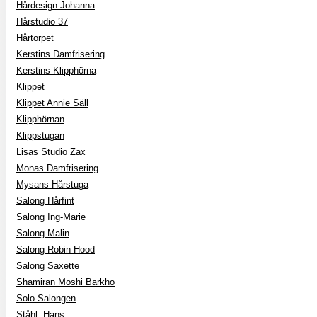
Hårdesign Johanna
Hårstudio 37
Hårtorpet
Kerstins Damfrisering
Kerstins Klipphörna
Klippet
Klippet Annie Säll
Klipphörnan
Klippstugan
Lisas Studio Zax
Monas Damfrisering
Mysans Hårstuga
Salong Hårfint
Salong Ing-Marie
Salong Malin
Salong Robin Hood
Salong Saxette
Shamiran Moshi Barkho
Solo-Salongen
Ståhl, Hans