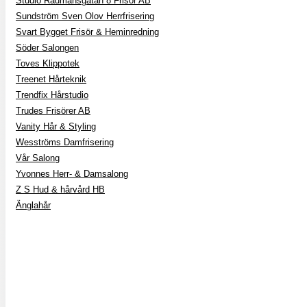
Studio Rådmansgatan 8 Frisör AB
Sundström Sven Olov Herrfrisering
Svart Bygget Frisör & Heminredning
Söder Salongen
Toves Klippotek
Treenet Hårteknik
Trendfix Hårstudio
Trudes Frisörer AB
Vanity Hår & Styling
Wesströms Damfrisering
Vår Salong
Yvonnes Herr- & Damsalong
Z S Hud & hårvård HB
Änglahår