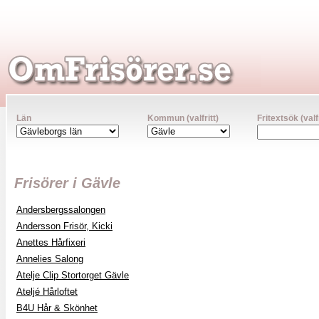
Län
Kommun (valfritt)
Fritextsök (valfr
Frisörer i Gävle
Andersbergssalongen
Andersson Frisör, Kicki
Anettes Hårfixeri
Annelies Salong
Atelje Clip Stortorget Gävle
Ateljé Hårloftet
B4U Hår & Skönhet