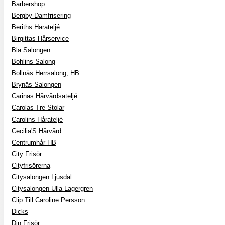
Barbershop
Bergby Damfrisering
Beriths Hårateljé
Birgittas Hårservice
Blå Salongen
Bohlins Salong
Bollnäs Herrsalong, HB
Brynäs Salongen
Carinas Hårvårdsateljé
Carolas Tre Stolar
Carolins Hårateljé
Cecilia'S Hårvård
Centrumhår HB
City Frisör
Cityfrisörerna
Citysalongen Ljusdal
Citysalongen Ulla Lagergren
Clip Till Caroline Persson
Dicks
Din Frisör