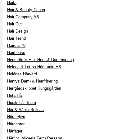
Haifa
Hair & Beauty Center
Hair Company AB
Hair Cut
Hair Design
Hair Trend
Haircut 79
Hairhouse
Hedström's Eftr. Herr- & Damfrisering
Helena & Lottas Hårstudio HB
Helénes Hårvård
Henrys Dam- & Herrfrisering
Herrgårdsklippet Kungsgården
Heta Hår
Hudik Hår Team
Hår & Sånt i Bollnäs
Hårateljén
Hårcenter
Hårfager
Hårfint, Mikaela Ferm Persson