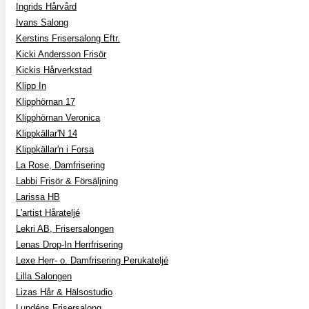
Ingrids Hårvård
Ivans Salong
Kerstins Frisersalong Eftr.
Kicki Andersson Frisör
Kickis Hårverkstad
Klipp In
Klipphörnan 17
Klipphörnan Veronica
Klippkällar'N 14
Klippkällar'n i Forsa
La Rose, Damfrisering
Labbi Frisör & Försäljning
Larissa HB
L'artist Hårateljé
Lekri AB, Frisersalongen
Lenas Drop-In Herrfrisering
Lexe Herr- o. Damfrisering Perukateljé
Lilla Salongen
Lizas Hår & Hälsostudio
Lundéns Frisersalong