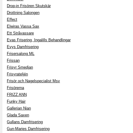
Drop-in Frisören Skutskär
Drottning Salongen
Effect
Elwiras Vassa Sax
Ett Stråvassare
Evas Frisering, Ingalills Behandlingar
Evys Damfrisering
Frisersalong ML
Frissan
Frisyr Smedjan
Frisyrateljén
Frisör och Nagelspecialist Msv
Frisörerna
FRIZZ ANN
Funky Hair
Gallerian Nian
Glada Saxen
Gullans Damfrisering
Gun-Maries Damfrisering