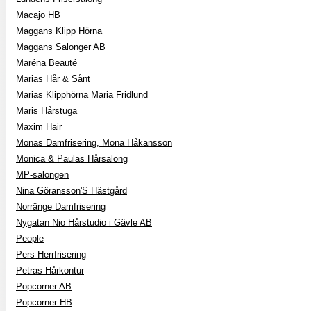
Macajo HB
Maggans Klipp Hörna
Maggans Salonger AB
Maréna Beauté
Marias Hår & Sånt
Marias Klipphörna Maria Fridlund
Maris Hårstuga
Maxim Hair
Monas Damfrisering, Mona Håkansson
Monica & Paulas Hårsalong
MP-salongen
Nina Göransson'S Hästgård
Norränge Damfrisering
Nygatan Nio Hårstudio i Gävle AB
People
Pers Herrfrisering
Petras Hårkontur
Popcorner AB
Popcorner HB