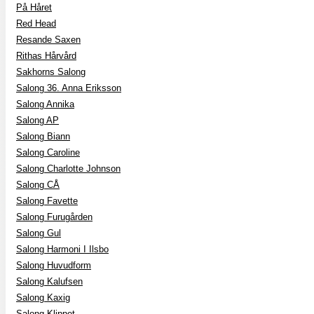
På Håret
Red Head
Resande Saxen
Rithas Hårvård
Sakhorns Salong
Salong 36. Anna Eriksson
Salong Annika
Salong AP
Salong Biann
Salong Caroline
Salong Charlotte Johnson
Salong CÅ
Salong Favette
Salong Furugården
Salong Gul
Salong Harmoni I Ilsbo
Salong Huvudform
Salong Kalufsen
Salong Kaxig
Salong Klippet