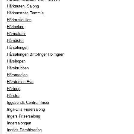
Hårknuten, Salong
Hårkonstnär, Tommie
Hårkrusidullen
Hårlocken
Hårmakar'n
Hårnästet
Hårsalongen
Hårsalongen Britt-Inger Holmgren
Hårshopen
Hårskrubben
Hårsmedjan
Hårstudion Eva
Hårtopp
Hårxtra
Iggesunds Centrumfrisör
Inga-Lills Frisersalong
Ingers Frisersalong
Ingersalongen
Ingrids Damfrisering