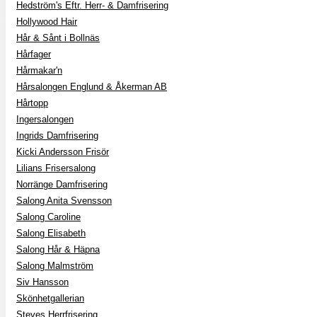
Hedström's Eftr. Herr- & Damfrisering
Hollywood Hair
Hår & Sånt i Bollnäs
Hårfager
Hårmakar'n
Hårsalongen Englund & Åkerman AB
Hårtopp
Ingersalongen
Ingrids Damfrisering
Kicki Andersson Frisör
Lilians Frisersalong
Norränge Damfrisering
Salong Anita Svensson
Salong Caroline
Salong Elisabeth
Salong Hår & Häpna
Salong Malmström
Siv Hansson
Skönhetgallerian
Steves Herrfrisering