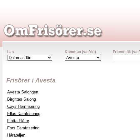
Län
Kommun (valfritt)
Fritextsök (valfr
Frisörer i Avesta
Avesta Salongen
Birgittas Salong
Cays Herrfrisering
Ellas Damfrisering
Flotta Flätor
Fors Damfrisering
Hårateljen