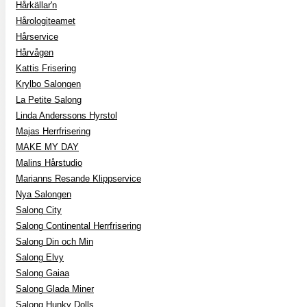
Hårkällar'n
Hårologiteamet
Hårservice
Hårvågen
Kattis Frisering
Krylbo Salongen
La Petite Salong
Linda Anderssons Hyrstol
Majas Herrfrisering
MAKE MY DAY
Malins Hårstudio
Marianns Resande Klippservice
Nya Salongen
Salong City
Salong Continental Herrfrisering
Salong Din och Min
Salong Elvy
Salong Gaiaa
Salong Glada Miner
Salong Hunky Dolls