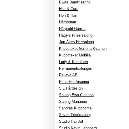
Ewas Damfrisering
Hair & Care
Hon & Han
Hårhörnan
Hårprofil Gunilla
Hägers Frisersalong
Jan-Åkes Herrsalong
Klippoteket Galleria Kvarnen
Klippoteket Mobilia
Lady & Karlufsen
Permanentsalongen
Relieve AB
Ritas Herrfrisering
S:1 Hårdesign
Salong Ewa Classon
Salong Marianne
Sandras Klipphörna
Seves Frisérsalong
Studio Hair Art
Studio Kevin Lehnberg