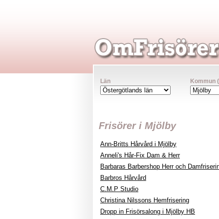
Län
Kommun (va
Frisörer i Mjölby
Ann-Britts Hårvård i Mjölby
Anneli's Hår-Fix Dam & Herr
Barbaras Barbershop Herr och Damfriseri
Barbros Hårvård
C.M.P Studio
Christina Nilssons Hemfrisering
Dropp in Frisörsalong i Mjölby HB