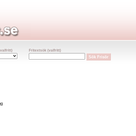
lfritt)
Fritextsök (valfritt)
ng