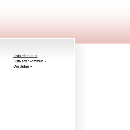
Lista efter län »
Lista efter kommun »
Om Sidan »