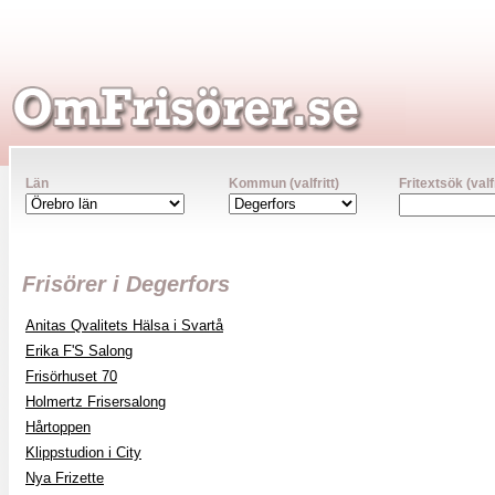
Län
Kommun (valfritt)
Fritextsök (valfr
Frisörer i Degerfors
Anitas Qvalitets Hälsa i Svartå
Erika F'S Salong
Frisörhuset 70
Holmertz Frisersalong
Hårtoppen
Klippstudion i City
Nya Frizette