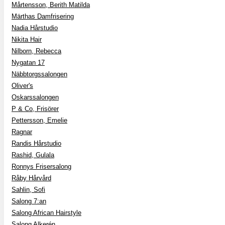
Mårtensson, Berith Matilda
Märthas Damfrisering
Nadia Hårstudio
Nikita Hair
Nilborn, Rebecca
Nygatan 17
Näbbtorgssalongen
Oliver's
Oskarssalongen
P & Co, Frisörer
Pettersson, Emelie
Ragnar
Randis Hårstudio
Rashid, Gulala
Ronnys Frisersalong
Råby Hårvård
Sahlin, Sofi
Salong 7:an
Salong African Hairstyle
Salong Alkerén