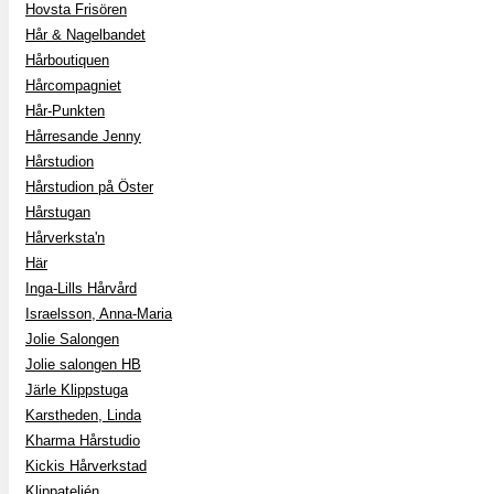
Hovsta Frisören
Hår & Nagelbandet
Hårboutiquen
Hårcompagniet
Hår-Punkten
Hårresande Jenny
Hårstudion
Hårstudion på Öster
Hårstugan
Hårverksta'n
Här
Inga-Lills Hårvård
Israelsson, Anna-Maria
Jolie Salongen
Jolie salongen HB
Järle Klippstuga
Karstheden, Linda
Kharma Hårstudio
Kickis Hårverkstad
Klippateljén