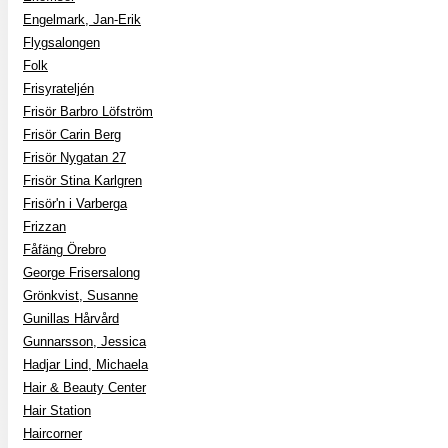
Engelmark, Jan-Erik
Flygsalongen
Folk
Frisyrateljén
Frisör Barbro Löfström
Frisör Carin Berg
Frisör Nygatan 27
Frisör Stina Karlgren
Frisör'n i Varberga
Frizzan
Fåfäng Örebro
George Frisersalong
Grönkvist, Susanne
Gunillas Hårvård
Gunnarsson, Jessica
Hadjar Lind, Michaela
Hair & Beauty Center
Hair Station
Haircorner