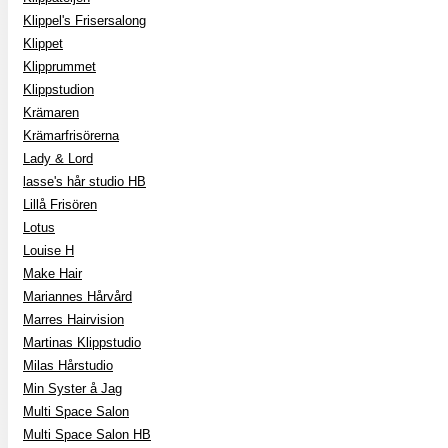
Klippel's Frisersalong
Klippet
Klipprummet
Klippstudion
Krämaren
Krämarfrisörerna
Lady & Lord
lasse's hår studio HB
Lillå Frisören
Lotus
Louise H
Make Hair
Mariannes Hårvård
Marres Hairvision
Martinas Klippstudio
Milas Hårstudio
Min Syster å Jag
Multi Space Salon
Multi Space Salon HB