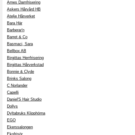
Arnes Damfrisering
Askers Hårvård HB
Atelje Hårverket
Bara Här
Barberar'n
Barret & Co
Basmaci, Sara
Bellbox AB
Birgittas Herrfrisering
Birgittas Hårverkstad
Bonnie & Clyde
Brinks Salong
C Norlander
Capelli
Daniel'S Hair Studio
Dollys
Dyltabruks Klipphörna
EGO
Ekerssalongen
Ekofrisör