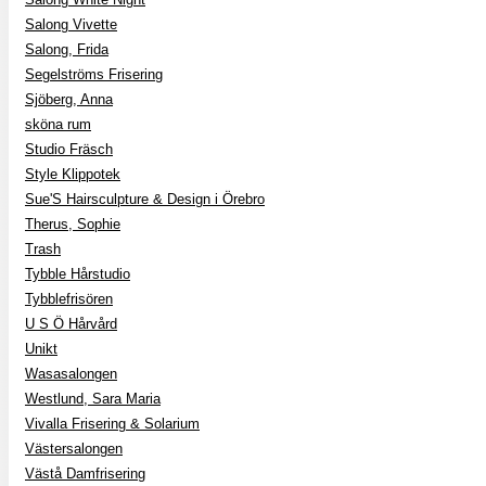
Salong Vivette
Salong, Frida
Segelströms Frisering
Sjöberg, Anna
sköna rum
Studio Fräsch
Style Klippotek
Sue'S Hairsculpture & Design i Örebro
Therus, Sophie
Trash
Tybble Hårstudio
Tybblefrisören
U S Ö Hårvård
Unikt
Wasasalongen
Westlund, Sara Maria
Vivalla Frisering & Solarium
Västersalongen
Västå Damfrisering